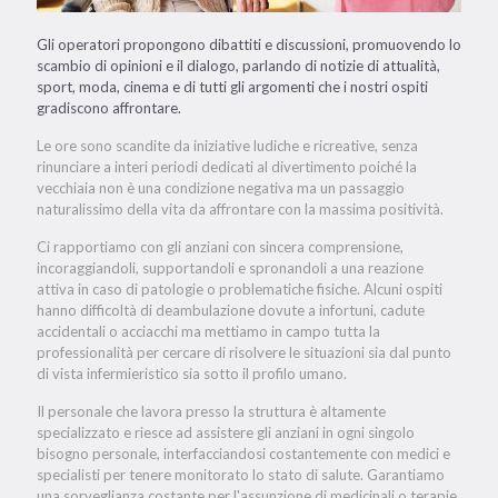
Gli operatori propongono dibattiti e discussioni, promuovendo lo
scambio di opinioni e il dialogo, parlando di notizie di attualità,
sport, moda, cinema e di tutti gli argomenti che i nostri ospiti
gradiscono affrontare.
Le ore sono scandite da iniziative ludiche e ricreative, senza
rinunciare a interi periodi dedicati al divertimento poiché la
vecchiaia non è una condizione negativa ma un passaggio
naturalissimo della vita da affrontare con la massima positività.
Ci rapportiamo con gli anziani con sincera comprensione,
incoraggiandoli, supportandoli e spronandoli a una reazione
attiva in caso di patologie o problematiche fisiche. Alcuni ospiti
hanno difficoltà di deambulazione dovute a infortuni, cadute
accidentali o acciacchi ma mettiamo in campo tutta la
professionalità per cercare di risolvere le situazioni sia dal punto
di vista infermieristico sia sotto il profilo umano.
Il personale che lavora presso la struttura è altamente
specializzato e riesce ad assistere gli anziani in ogni singolo
bisogno personale, interfacciandosi costantemente con medici e
specialisti per tenere monitorato lo stato di salute. Garantiamo
una sorveglianza costante per l'assunzione di medicinali o terapie