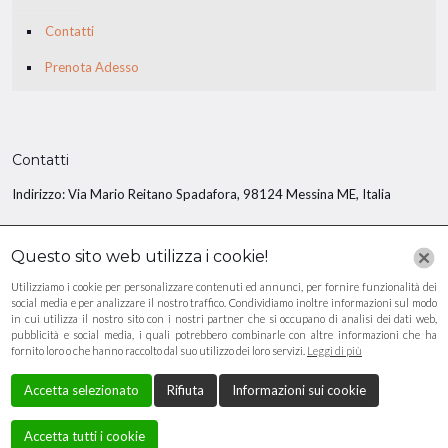
Contatti
Prenota Adesso
Contatti
Indirizzo: Via Mario Reitano Spadafora, 98124 Messina ME, Italia
E-mail: comunitasanpio2@gmail.com
Questo sito web utilizza i cookie!
Tel: +39 0909 433 151
Utilizziamo i cookie per personalizzare contenuti ed annunci, per fornire funzionalità dei
social media e per analizzare il nostro traffico. Condividiamo inoltre informazioni sul modo
in cui utilizza il nostro sito con i nostri partner che si occupano di analisi dei dati web,
Tel: +39 3409 028 193
pubblicità e social media, i quali potrebbero combinarle con altre informazioni che ha
fornito loro o che hanno raccolto dal suo utilizzo dei loro servizi.
Leggi di più
Accetta selezionato
Rifiuta
Informazioni sui cookie
Privacy policy
/
Cookie Policy
Accetta tutti i cookie